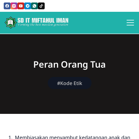
SD IT MIFTAHUL IMAN
Peran Orang Tua
#Kode Etik
Membiasakan menyambut kedatangan anak dan